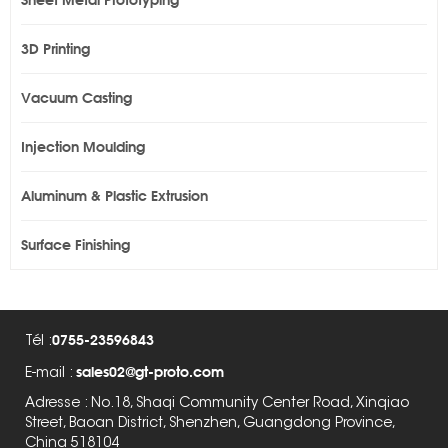
3D Printing
Vacuum Casting
Injection Moulding
Aluminum & Plastic Extrusion
Surface Finishing
0755-23596843
Tél :
sales02@gt-proto.com
E-mail :
Adresse : No.18, Shaqi Community Center Road, Xinqiao
Street, Baoan District, Shenzhen, Guangdong Province,
China 518104