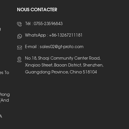
NOUS CONTACTER
Tél :
0755-23596843
g
WhatsApp :
+86-13267211181
E-mail :
sales02@gt-proto.com
No.18, Shaqi Community Center Road,
Xinqiao Street, Baoan District, Shenzhen,
Guangdong Province, China 518104
es To
Wrong
(And
 A