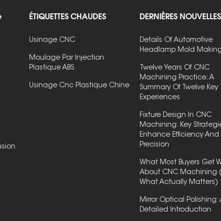
e
ÉTIQUETTES CHAUDES
DERNIÈRES NOUVELLES
Usinage CNC
Details Of Automotive
Headlamp Mold Makin
Moulage Par Injection
Plastique ABS
Twelve Years Of CNC
Machining Practice: A
Usinage Cnc Plastique Chine
Summary Of Twelve Key
Experiences
Fixture Design In CNC
Machining: Key Strategi
Enhance Efficiency And
Precision
usion
What Most Buyers Get 
About CNC Machining 
What Actually Matters)
Mirror Optical Polishing:
Detailed Introduction