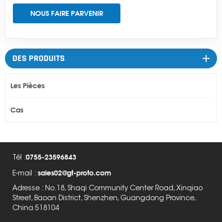
NOUS FAIRE PARVENIR
DES PRODUITS
Les Pièces
Cas
0755-23596843
Tél :
sales02@gt-proto.com
E-mail :
Adresse : No.18, Shaqi Community Center Road, Xinqiao
Street, Baoan District, Shenzhen, Guangdong Province,
China 518104